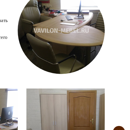
вать
сего