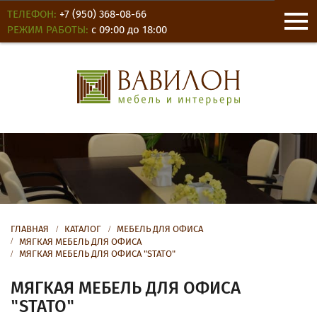
ТЕЛЕФОН:
+7 (950) 368-08-66
РЕЖИМ РАБОТЫ:
с 09:00 до 18:00
О КОМПАНИИ
НОВОСТИ
ОТЗЫВЫ
ГЛАВНАЯ
КАТАЛОГ
МЕБЕЛЬ ДЛЯ ОФИСА
МЯГКАЯ МЕБЕЛЬ ДЛЯ ОФИСА
МЯГКАЯ МЕБЕЛЬ ДЛЯ ОФИСА "STATO"
КОНТАКТЫ
МЯГКАЯ МЕБЕЛЬ ДЛЯ ОФИСА
ДЛЯ ОФИСА
"STATO"