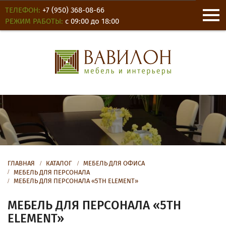
ТЕЛЕФОН:
+7 (950) 368-08-66
РЕЖИМ РАБОТЫ:
с 09:00 до 18:00
О КОМПАНИИ
НОВОСТИ
ОТЗЫВЫ
ГЛАВНАЯ
КАТАЛОГ
МЕБЕЛЬ ДЛЯ ОФИСА
МЕБЕЛЬ ДЛЯ ПЕРСОНАЛА
МЕБЕЛЬ ДЛЯ ПЕРСОНАЛА «5TH ELEMENT»
КОНТАКТЫ
МЕБЕЛЬ ДЛЯ ПЕРСОНАЛА «5TH
ДЛЯ ОФИСА
ELEMENT»